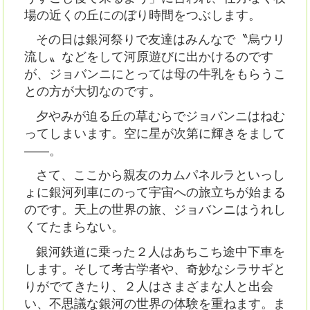
場の近くの丘にのぼり時間をつぶします。
その日は銀河祭りで友達はみんなで〝烏ウリ
流し〟などをして河原遊びに出かけるのです
が、ジョバンニにとっては母の牛乳をもらうこ
との方が大切なのです。
夕やみが迫る丘の草むらでジョバンニはねむ
ってしまいます。空に星が次第に輝きをまして
――。
さて、ここから親友のカムパネルラといっし
ょに銀河列車にのって宇宙への旅立ちが始まる
のです。天上の世界の旅、ジョバンニはうれし
くてたまらない。
銀河鉄道に乗った２人はあちこち途中下車を
します。そして考古学者や、奇妙なシラサギと
りがでてきたり、２人はさまざまな人と出会
い、不思議な銀河の世界の体験を重ねます。ま