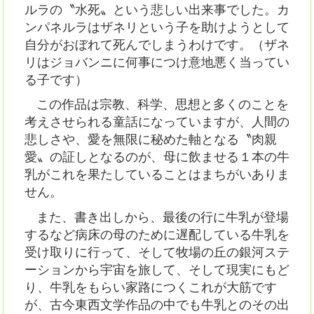
ルラの〝水死〟という悲しい出来事でした。カ
ンパネルラはザネリという子を助けようとして
自分がおぼれて死んでしまうわけです。（ザネ
リはジョバンニに何事につけ意地悪く当ってい
る子です）
この作品は宗教、科学、思想と多くのことを
考えさせられる童話になっていますが、人間の
悲しさや、愛を無限に秘めた軸となる〝肉親
愛〟の証しとなるのが、母に飲ませる１本の牛
乳がこれを果たしていることはまちがいありま
せん。
また、書き出しから、最後の行に牛乳が登場
するなど病床の母のために遅配している牛乳を
受け取りに行って、そして牧場の丘の銀河ステ
ーションから宇宙を旅して、そして現実にもど
り、牛乳をもらい家路につくこれが大筋です
が、古今東西文学作品の中でも牛乳とのその出