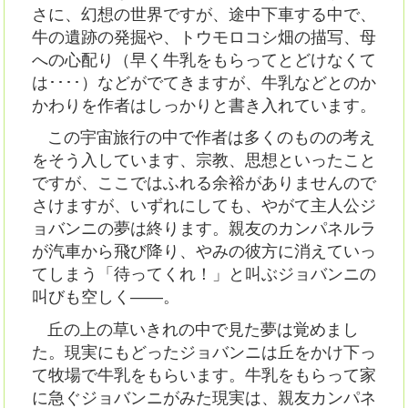
さに、幻想の世界ですが、途中下車する中で、
牛の遺跡の発掘や、トウモロコシ畑の描写、母
への心配り（早く牛乳をもらってとどけなくて
は････）などがでてきますが、牛乳などとのか
かわりを作者はしっかりと書き入れています。
この宇宙旅行の中で作者は多くのものの考え
をそう入しています、宗教、思想といったこと
ですが、ここではふれる余裕がありませんので
さけますが、いずれにしても、やがて主人公ジ
ョバンニの夢は終ります。親友のカンパネルラ
が汽車から飛び降り、やみの彼方に消えていっ
てしまう「待ってくれ！」と叫ぶジョバンニの
叫びも空しく――。
丘の上の草いきれの中で見た夢は覚めまし
た。現実にもどったジョバンニは丘をかけ下っ
て牧場で牛乳をもらいます。牛乳をもらって家
に急ぐジョバンニがみた現実は、親友カンパネ