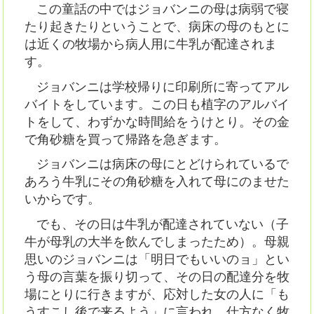
この童話の中ではジョバンニの母は病弱で寝
たり起きたりということで、病床の母のもとに
は近くの牧場から病人用に牛乳が配達されま
す。
ジョバンニは学校帰りに印刷所に寄ってアル
バイトをしています。この日も植字のアルバイ
トをして、わずかな時間給をうけとり。その金
で角砂糖を買って帰路を急ぎます。
ジョバンニは病床の母にとどけられているで
あろう牛乳にその角砂糖を入れて母にのませた
いからです。
でも、その日は牛乳が配達されていない（子
牛が母乳の大半を飲んでしまったため）。母親
思いのジョバンニは「明日でもいいのョ」とい
う母の言葉を振り切って、その日の配達分を牧
場にとりに行きますが、応対した女の人に「も
うすこし後で来るよう」に言われ、仕方なく牧