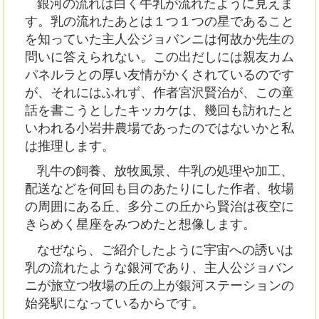
銀河の流れは白く牛乳が流れたように見えま
す。乳の流れたあとは１つ１つの星であること
を知っていた主人公ジョバンニは何故か先生の
問いに答えられない。この出だしには親友カム
パネルラとの厚い友情がかくされているのです
が、それにはふれず、作者宮沢賢治が、この童
話を書こうとしたキッカケは、幾回も訪れたと
いわれる小岩井農場であったのではないかと私
は推理します。
乳牛の飼養、放牧風景、牛乳の処理や加工、
配送などを何回も目のあたりにした作者、牧場
の周囲にある丘、多分この丘から賢治は夜空に
きらめく星座をみつめたと想像します。
なぜなら、ご紹介したように宇宙への誘いは
乳の流れたような銀河であり、主人公ジョバン
ニが旅立つ牧場の丘の上が銀河ステーションの
始発駅になっているからです。