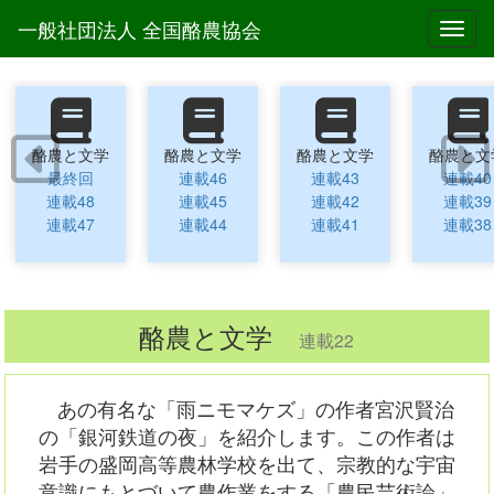
一般社団法人 全国酪農協会
Toggl
酪農と文学
酪農と文学
酪農と文学
酪農と文
最終回
連載46
連載43
連載40
連載48
連載45
連載42
連載39
連載47
連載44
連載41
連載38
酪農と文学
連載22
あの有名な「雨ニモマケズ」の作者宮沢賢治
の「銀河鉄道の夜」を紹介します。この作者は
岩手の盛岡高等農林学校を出て、宗教的な宇宙
意識にもとづいて農作業をする「農民芸術論」