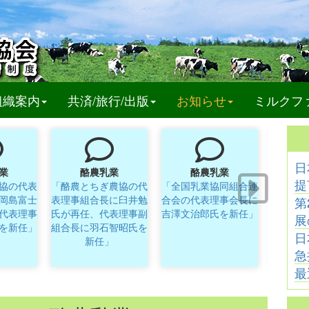
t)
組織案内
共済/旅行/出版
お知らせ
ミルクフ
日
業
酪農乳業
酪農乳業
提
協の代表
「酪農とちぎ農協の代
「全国乳業協同組合連
「クリ
岡島富士
表理事組合長に臼井勉
合会の代表理事会長に
の取締
第
代表理事
氏が再任、代表理事副
吉澤文治郎氏を新任」
展
を新任」
組合長に羽石智昭氏を
日
新任」
急
最