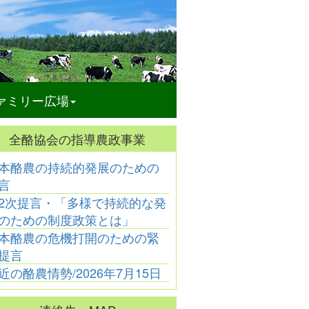
ァミリー広場
全酪協会の指導農政事業
本酪農の持続的発展のための
酪農乳業
酪農乳業
酪農乳業
言
ーン化学工業㈱
「大山乳業農協の代表
「神奈川県酪農業協同
「
役に髙橋一也氏
理事組合長に徳丸洋一
組合連合会がＪＡ全農
新
2次提言・「多様で持続的な発
が新任」
氏が昇任」
かながわと合併」
のための制度政策とは」
本酪農の危機打開のための緊
提言
近の酪農情勢/2026年7月15日