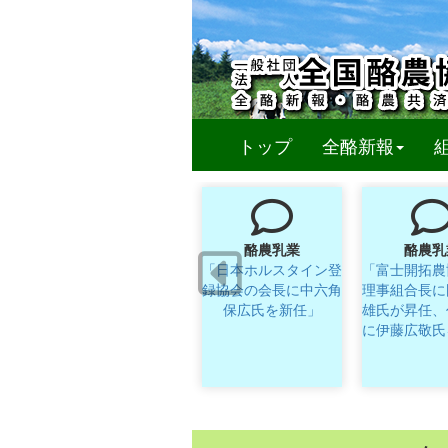
(curren
トップ
全酪新報
酪農乳業
酪農乳
「日本ホルスタイン登
「富士開拓農
録協会の会長に中六角
理事組合長に
保広氏を新任」
雄氏が昇任、
に伊藤広敬氏