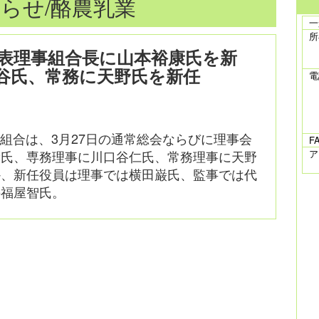
らせ/酪農乳業
一
所
表理事組合長に山本裕康氏を新
谷氏、常務に天野氏を新任
電
組合は、3月27日の通常総会ならびに理事会
F
康氏、専務理事に川口谷仁氏、常務理事に天野
ア
か、新任役員は理事では横田巌氏、監事では代
の福屋智氏。