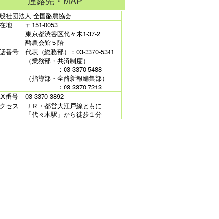
連絡先・MAP
般社団法人 全国酪農協会
在地
〒151-0053
東京都渋谷区代々木1-37-2
酪農会館５階
話番号
代表（総務部）：03-3370-5341
（業務部・共済制度）
：03-3370-5488
（指導部・全酪新報編集部）
：03-3370-7213
AX番号
03-3370-3892
クセス
ＪＲ・都営大江戸線ともに
「代々木駅」から徒歩１分