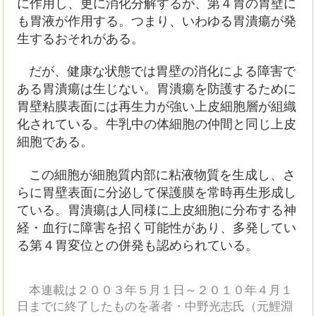
に作用し、更に消化分解するが、第４胃の胃壁に
も胃液が作用する。つまり、いわゆる胃潰瘍が発
生するおそれがある。
だが、健康な状態では胃壁の消化による障害で
ある胃潰瘍は生じない。胃潰瘍を防護するために
胃壁粘膜表面には再生力が強い上皮細胞層が組織
化されている。牛乳中の体細胞の仲間と同じ上皮
細胞である。
この細胞が細胞質内部に粘液物質を生成し、さ
らに胃壁表面に分泌して保護膜を常時再生形成し
ている。胃潰瘍は人同様に上皮細胞に分布する神
経・血行に障害を招く可能性があり、多発してい
る第４胃変位との併発も認められている。
本連載は２００３年５月１日～２０１０年４月１
日までに終了したものを著者・中野光志氏（元鯉淵