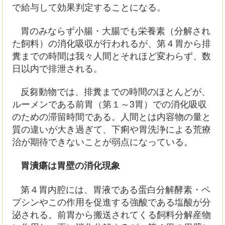
で給与して効果判定することになる。
胃のみならず小腸・大腸でも栄養素（分解され
た飼料）の消化吸収が行われるが、第４胃から排
糞までの時間は我々人間とそれほど変わらず、数
日以内で排泄される。
反芻動物では、排糞までの時間のほとんどが、
ルーメンである前胃（第１～3胃）での消化吸収
のための滞留時間である。人間とは内容物の量と
質の違いが大き過ぎて、下痢や胃洗浄による荒療
治が期待できないことが弱点になっている。
胃潰瘍は胃壁の消化現象
第４胃内腔には、胃液である蛋白分解酵素・ペ
プシンやこの作用を促進する強酸である塩酸が分
泌される。前胃から搬送されてくる飼料分解産物