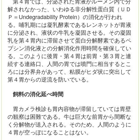
第４胃では、分泌された胃液がルーメン内で分
解されなかった、いわゆる非分解性蛋白質（ＵＤ
Ｐ＝Undegradability Protein）の消化が行われ
る。哺乳期には凝乳酵素であるレンネットが胃液
に分泌され、液状の牛乳を凝固させる。その凝固
乳を第４胃内に滞留させて蛋白分解酵素であるペ
プシン消化液との分解消化作用時間を確保してい
る。このように後胃・第４胃は前胃・第３胃と連
続する連絡口、人間の胃では噴門に相当するとこ
ろには分界弁があって、粘膜がヒダ状に突出して
第４胃からの逆流を防いでいる。
飼料の消化延べ時間
胃カメラ検診も胃内容物が滞留していては胃壁
の観察は困難である。牛は巨大な前胃から間断な
く分解物が送入される。そのため、人間のように
４胃が空っぽになることはない。