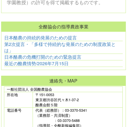
学園教授）の許可を得て掲載するものです。
全酪協会の指導農政事業
日本酪農の持続的発展のための提言
第2次提言・「多様で持続的な発展のための制度政策と
は」
日本酪農の危機打開のための緊急提言
最近の酪農情勢/2026年7月15日
連絡先・MAP
一般社団法人 全国酪農協会
所在地
〒151-0053
東京都渋谷区代々木1-37-2
酪農会館５階
電話番号
代表（総務部）：03-3370-5341
（業務部・共済制度）
：03-3370-5488
（指導部・全酪新報編集部）