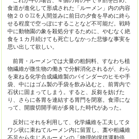
食道が進化して形成された「ルーメン」内の内容
物２００㍑を人間並みに前日の夕食を早めに終ら
せる程度で空っぽにすることなど不可能だ。戦時
中に動物園の象を殺処分するために、やむなく絶
食を１カ月続けても死亡しなかった悲惨な事実を
思い出して欲しい。
前胃・ルーメンでは大量の粗飼料、すなわち植
物繊維が微生物の働きで分解消化されるが、わら
を束ねる化学合成繊維製のバインダーのヒモや手
袋、中にはゴム製の手袋を飲み込むと、前胃内で
石状に固まってしまう。すると、反芻を妨げた
り、さらに各胃を連結する胃門を閉塞。食滞にな
って、開腹切開手術が多発した時代があった。
反対にそれを利用して、化学繊維を工夫してタ
ワシ状に束ねてルーメン内に留置し、藁や粗繊維
不足から生じるルーメンの「物理的撹拌運動停