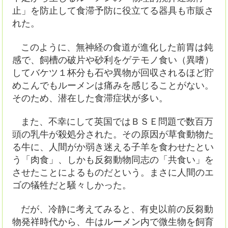
止」を防止して食滞予防に役立てる器具も市販さ
れた。
このように、無神経の食道が進化した前胃は鈍
感で、飼槽の破片や砂利をゲテモノ食い（異嗜）
してバケツ１杯分も石や異物が回収されるほど貯
めこんでもルーメンは痛みを感じることがない。
そのため、潜在した食滞症状が多い。
また、不幸にして英国ではＢＳＥ問題で数百万
頭の乳牛が殺処分された。その原因が草食動物た
る牛に、人間がか弱き迷える子羊を食わせたとい
う「肉食」、しかも反芻動物同志の「共食い」を
させたことによるものだという。まさに人間のエ
ゴの犠牲だと騒々しかった。
だが、冷静に考えてみると、有史以前の反芻動
物発祥時代から、牛はルーメン内で微生物を飼育