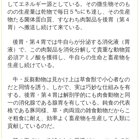
してエネルギー源としている。その微生物そのも
のの生産量は乾物で毎日５㌔にも達し、その生産
物たる菌体蛋白質、すなわち肉製品を後胃（第４
胃）へ搬送し続けて来ている。
後胃・第４胃では牛自らが分泌する消化液（胃
液）で、この肉製品を消化分解して貴重な動物質
必須アミノ酸を獲得し、牛自らの生命と畜産物を
生産し続けている。
牛・反芻動物は見かけ上は草食獣で小心者なの
だと同情を誘う。しかで、実は巧妙な仕組みを有
する。後胃・第４胃は解剖学的にも肉食動物と同
一の消化腺である腺胃を有している。鈍食の代表
格である豚同様、草・肉両混の雑食動物だからこ
そ粗食に耐え、効率よく畜産物を生産して人類に
貢献しているのだ。