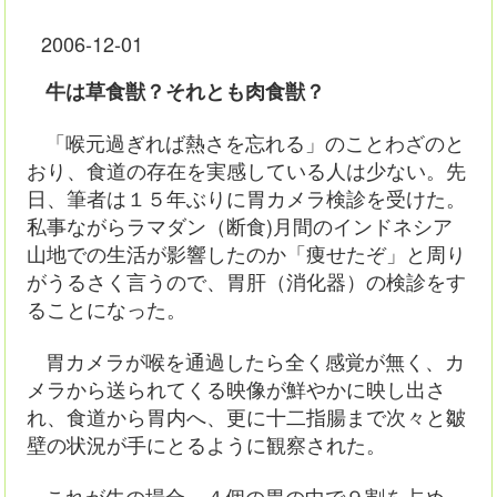
2006-12-01
牛は草食獣？それとも肉食獣？
「喉元過ぎれば熱さを忘れる」のことわざのと
おり、食道の存在を実感している人は少ない。先
日、筆者は１５年ぶりに胃カメラ検診を受けた。
私事ながらラマダン（断食)月間のインドネシア
山地での生活が影響したのか「痩せたぞ」と周り
がうるさく言うので、胃肝（消化器）の検診をす
ることになった。
胃カメラが喉を通過したら全く感覚が無く、カ
メラから送られてくる映像が鮮やかに映し出さ
れ、食道から胃内へ、更に十二指腸まで次々と皺
壁の状況が手にとるように観察された。
これが牛の場合、４個の胃の中で９割を占め、