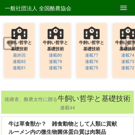
一般社団法人 全国酪農協会
Toggl
牛飼い哲学と
牛飼い哲学と
牛飼い哲学と
牛飼い哲
基礎技術
基礎技術
基礎技術
基礎技
最終回
連載80
連載77
連載74
連載82
連載79
連載76
連載73
連載81
連載78
連載75
連載72
牛飼い哲学と基礎技術
後継者、酪農女性に贈る
連載44
牛は草食獣か？ 雑食動物として人類に貢献
ルーメン内の微生物菌体蛋白質は肉製品