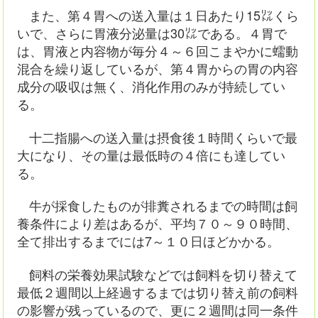
また、第４胃への送入量は１日あたり15㍑くら
いで、さらに胃液分泌量は30㍑である。４胃で
は、胃液と内容物が毎分４～６回こまやかに蠕動
混合を繰り返しているが、第４胃からの胃の内容
成分の吸収は無く、消化作用のみが持続してい
る。
十二指腸への送入量は摂食後１時間くらいで最
大になり、その量は最低時の４倍にも達してい
る。
牛が採食したものが排糞されるまでの時間は飼
養条件により差はあるが、平均７０～９０時間、
全て排出するまでには7～１０日ほどかかる。
飼料の栄養効果試験などでは飼料を切り替えて
最低２週間以上経過するまでは切り替え前の飼料
の影響が残っているので、更に２週間は同一条件