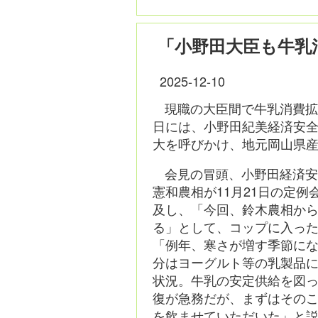
「小野田大臣も牛乳
2025-12-10
現職の大臣間で牛乳消費拡
日には、小野田紀美経済安
大を呼びかけ、地元岡山県
会見の冒頭、小野田経済
憲和農相が11月21日の定
及し、「今回、鈴木農相か
る」として、コップに入っ
「例年、寒さが増す季節に
分はヨーグルト等の乳製品
状況。牛乳の安定供給を図
復が急務だが、まずはその
を飲ませていただいた」と