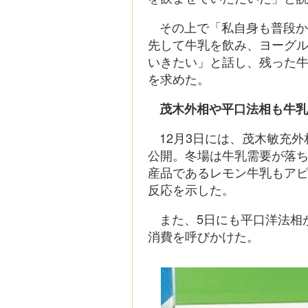
その上で「私自身も普段
先して牛乳を飲み、ヨーグ
いきたい」と話し、残った
を求めた。
茂木外相や平口法相も牛
12月3日には、茂木敏充
公開。冬場は牛乳需要が落
産品であるレモン牛乳もア
反応を示した。
また、5日にも平口洋法相
消費を呼びかけた。