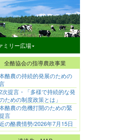
ァミリー広場
全酪協会の指導農政事業
本酪農の持続的発展のための
2026年
2026年
2026年
202
言
3月20日号
2月20日号
1月20日号
12月2
2次提言・「多様で持続的な発
3月10日号
2月10日号
1月10日号
12月1
3月1日号
2月1日号
1月1日号
12月1
のための制度政策とは」
本酪農の危機打開のための緊
提言
近の酪農情勢/2026年7月15日