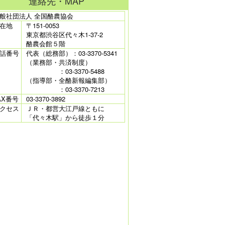
連絡先・MAP
般社団法人 全国酪農協会
在地
〒151-0053
東京都渋谷区代々木1-37-2
酪農会館５階
話番号
代表（総務部）：03-3370-5341
（業務部・共済制度）
：03-3370-5488
（指導部・全酪新報編集部）
：03-3370-7213
AX番号
03-3370-3892
クセス
ＪＲ・都営大江戸線ともに
「代々木駅」から徒歩１分