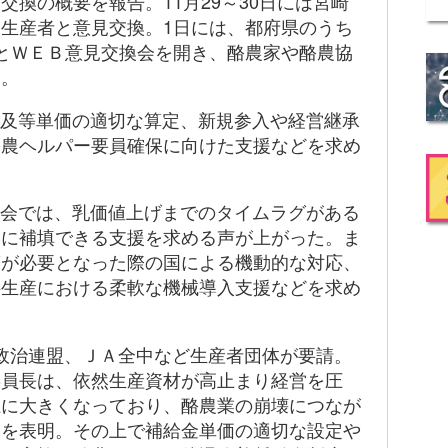
交換の概要を報告。11月29～30日には宮崎
生産者と意見交換。1日には、都府県のうち
とＷＥＢ意見交換会を開き、酪農家や酪農協
た。
金及等単価の適切な算定、新規参入や経営継承
酪農ヘルパー要員確保に向けた支援などを求め
換会では、乳価値上げまでのタイムラグがある
的に補填できる支援を求める声が上がった。ま
策が必要となった際の国による機動的な対応、
料生産における柔軟な機械導入支援などを求め
政治連盟、ＪＡ全中など生産者団体が要請。
委員長は、依然生産資材が高止まり経営を圧
上に大きくなっており、酪農業の崩壊につなが
念を表明。その上で補給金単価の適切な設定や