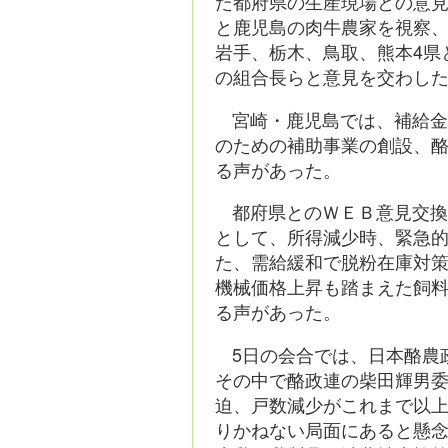
た都府県の生産現場との意見
と鹿児島の肉牛農家を視察、
岩手、栃木、鳥取、熊本4県
の組合長らと意見を交わし
宮崎・鹿児島では、補給
のための補助事業の創設、
る声があった。
都府県とのＷＥＢ意見交
として、所得減少時、緊急
た、需給緩和で脱粉在庫対
機械価格上昇も踏まえた飼
る声があった。
5日の会合では、日本酪農
その中で酪政連の柴田輝男
迫、戸数減少がこれまで以
りかねない局面にあると懸