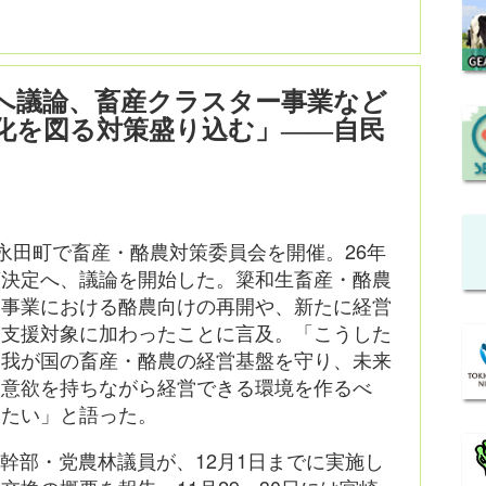
へ議論、畜産クラスター事業など
化を図る対策盛り込む」――自民
・永田町で畜産・酪農対策委員会を開催。26年
策決定へ、議論を開始した。簗和生畜産・酪農
ー事業における酪農向けの再開や、新たに経営
も支援対象に加わったことに言及。「こうした
、我が国の畜産・酪農の経営基盤を守り、未来
て意欲を持ちながら経営できる環境を作るべ
きたい」と語った。
幹部・党農林議員が、12月1日までに実施し