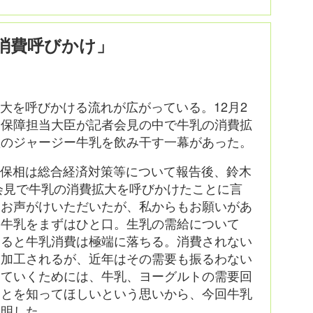
消費呼びかけ」
大を呼びかける流れが広がっている。12月2
全保障担当大臣が記者会見の中で牛乳の消費拡
産のジャージー牛乳を飲み干す一幕があった。
安保相は総合経済対策等について報告後、鈴木
例会見で牛乳の消費拡大を呼びかけたことに言
らお声がけいただいたが、私からもお願いがあ
た牛乳をまずはひと口。生乳の需給について
なると牛乳消費は極端に落ちる。消費されない
に加工されるが、近年はその需要も振るわない
っていくためには、牛乳、ヨーグルトの需要回
ことを知ってほしいという思いから、今回牛乳
説明した。