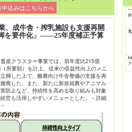
お申込みはこちらから
一
所
業、成牛舎・搾乳施設も支援再開
電
脚を要件化」――25年度補正予算
F
る畜産クラスター事業では、前年度比215億
ア
00万円（所要額）を計上。従来の収益性向上のメニ
に立脚した上で、酪農向け牛舎整備の支援を再
は撤廃した。また、新たに新規就農やアニマル
獣害防止など、持続性を高める取り組みも対象
族経営も活用しやすいメニューとした。－詳細
い－