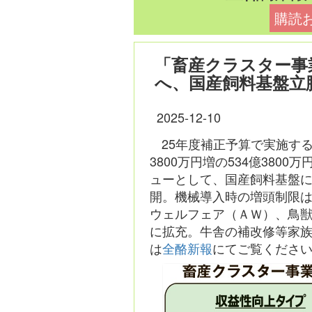
購読
「畜産クラスター事
へ、国産飼料基盤立
2025-12-10
25年度補正予算で実施す
3800万円増の534億38
ューとして、国産飼料基盤
開。機械導入時の増頭制限
ウェルフェア（ＡＷ）、鳥
に拡充。牛舎の補改修等家
は
全酪新報
にてご覧くださ