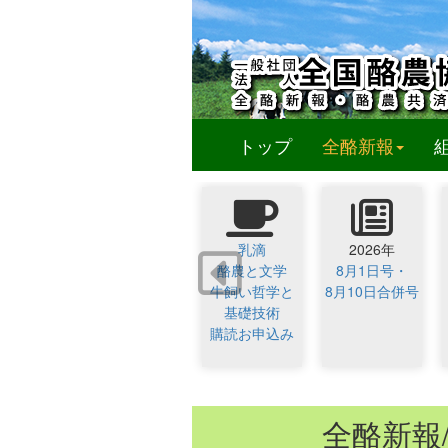
(curren
トップ
全酪新報
乳滴
2026年
酪農と文学
8月1日号・
牛飼い哲学と
8月10日合併号
基礎技術
購読お申込み
全酪新報/