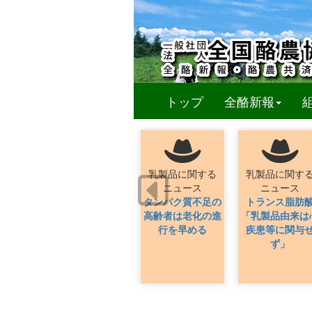
(curren
トップ
全酪新報
乳製品に関する
乳製品に関す
ニュース
ニュース
タンパク質不足の
トランス脂肪
高齢者は老化の進
「乳製品由来は
行を早める
疾患等に関与
ず」