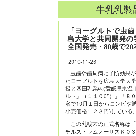
牛乳乳製
「ヨーグルトで虫歯
島大学と共同開発の乳
全国発売・80歳で2
2010-11-26
虫歯や歯周病に予防効果
たヨーグルトを広島大学大学
授と四国乳業㈱(愛媛県東温
ルト」（１１０㌘）」「８
名で10月１日からコンビや
小売価格１２８円)している
この乳酸菌の正式名称は
チルス・ラムノーザスＫ０