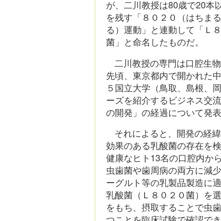
が、二川教授は80歳で20本
を残す「８０２０（はちま
る）運動」と連動して「Ｌ
菌」と命名したものだ。
二川教授の専門は口腔生
先頃、東京都内で開かれた
５国立大学（鳥取、島根、
ーズを紹介するビジネス交
の開発」の経過について発
それによると、開発の経
効果のある乳酸菌の存在を
健康なヒト13名の口腔内か
虫歯菌や歯周病の両方に減
ーグルト等の乳製品製造に
乳酸菌（Ｌ８０２０菌）を
をもち、摂取することで虫
つことを臨床試験で確認で