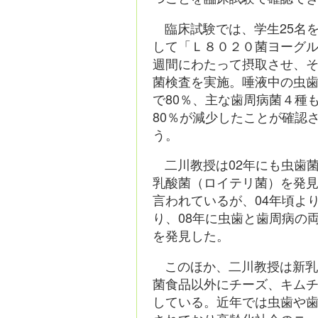
臨床試験では、学生25名
して「Ｌ８０２０菌ヨーグ
週間にわたって摂取させ、
菌検査を実施。唾液中の虫
で80％、主な歯周病菌４種も
80％が減少したことが確認
う。
二川教授は02年にも虫歯
乳酸菌（ロイテリ菌）を発
言われているが、04年頃よ
り、08年に虫歯と歯周病の
を発見した。
このほか、二川教授は新
菌食品以外にチーズ、キム
している。近年では虫歯や