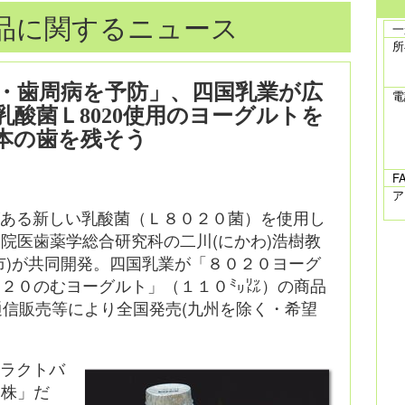
品に関するニュース
一
所
・歯周病を予防」、四国乳業が広
電
酸菌Ｌ8020使用のヨーグルトを
0本の歯を残そう
F
ア
がある新しい乳酸菌（Ｌ８０２０菌）を使用し
院医歯薬学総合研究科の二川(にかわ)浩樹教
市)が共同開発。四国乳業が「８０２０ヨーグ
０２０のむヨーグルト」（１１０㍉㍑）の商品
通信販売等により全国発売(九州を除く・希望
。
「ラクトバ
３株」だ