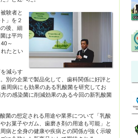
を被験者と
ルト」を２
その後、細
歯菌は平均
40～
されたとい
菌を減らす
見。別の企業で製品化して、歯科関係に好評と
り歯周病にも効果のある乳酸菌を研究してお
両方の感染菌に削減効果のある今回の新乳酸菌
乳酸菌の想定される用途や業界について「乳酸
チやお菓子やガム、歯磨き剤の用途も可能」と
歯周病と全身の健康や疾病との関係が強く示唆