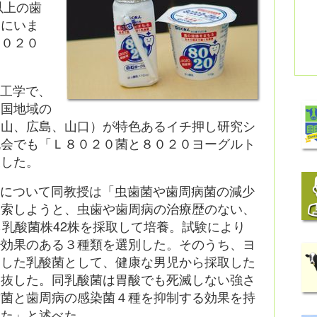
以上の歯
るにいま
８０２０
物工学で、
中国地域の
岡山、広島、山口）が特色あるイチ押し研究シ
流会でも「Ｌ８０２０菌と８０２０ヨーグルト
表した。
緯について同教授は「虫歯菌や歯周病菌の減少
検索しようと、虫歯や歯周病の治療歴のない、
ら乳酸菌株42株を採取して培養。試験により
少効果のある３種類を選別した。そのうち、ヨ
適した乳酸菌として、健康な男児から採取した
選抜した。同乳酸菌は胃酸でも死滅しない強さ
歯菌と歯周病の感染菌４種を抑制する効果を持
きた」と述べた。