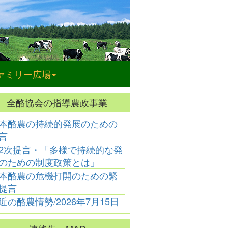
ァミリー広場
全酪協会の指導農政事業
本酪農の持続的発展のための
乳製品に関する
言
ニュース
「牛乳飲んで歯を
2次提言・「多様で持続的な発
健康に」―生活習
のための制度政策とは」
慣病の予防にも効
本酪農の危機打開のための緊
果
提言
近の酪農情勢/2026年7月15日