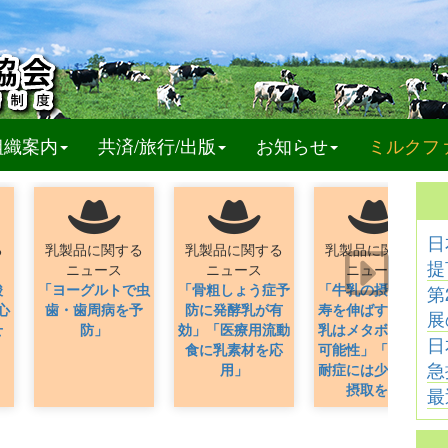
t)
組織案内
共済/旅行/出版
お知らせ
ミルクフ
日
る
乳製品に関する
乳製品に関する
乳製品に関する
提
ニュース
ニュース
ニュース
酸
「ヨーグルトで虫
「骨粗しょう症予
「牛乳の摂取が長
第
心
歯・歯周病を予
防に発酵乳が有
寿を伸ばす」「牛
展
せ
防」
効」「医療用流動
乳はメタボ予防の
日
食に乳素材を応
可能性」「乳糖不
急
用」
耐症には少量ずつ
摂取を」
最