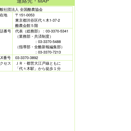
連絡先・MAP
般社団法人 全国酪農協会
在地
〒151-0053
東京都渋谷区代々木1-37-2
酪農会館５階
話番号
代表（総務部）：03-3370-5341
（業務部・共済制度）
：03-3370-5488
（指導部・全酪新報編集部）
：03-3370-7213
AX番号
03-3370-3892
クセス
ＪＲ・都営大江戸線ともに
「代々木駅」から徒歩１分